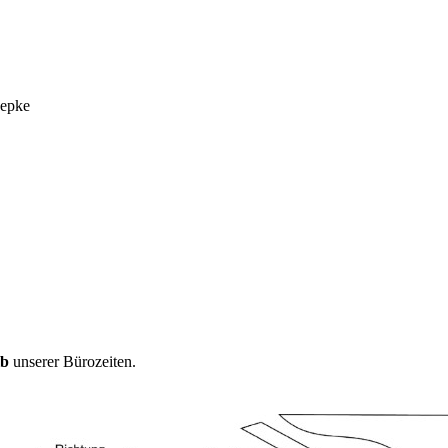
aepke
lb
unserer Bürozeiten.